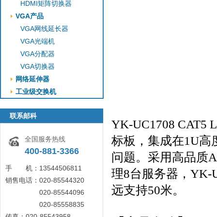
HDMI矩阵切换器
VGA产品
VGA网线延长器
VGA光端机
VGA分配器
VGA切换器
网络延伸器
工业级交换机
联系邮科
YK-UC1708 CAT5 
标板，集成在
1U
高
全国服务热线
400-881-3366
问题。采用高品质
A
手 机：13544506811
理
8
台服务器，YK-
销售电话：020-85544320
远支持
50
米。
020-85544096
020-85558835
传真：020-85543958