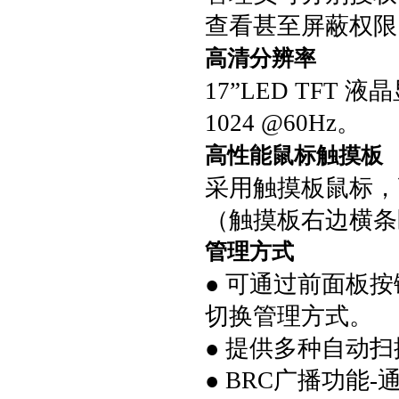
查看甚至屏蔽权限
高清分辨率
17
”
LED TFT
液晶
1024 @60Hz
。
高性能鼠标触摸板
采用触摸板鼠标，
（触摸板右
边横条
管理方式
● 可通过前面板
切换管理方式。
●
提供多种自动扫
●
BRC
广播功能
-