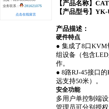
【产品名称】
CAT
业务联系：
281621075
【产品型号】
YK-
点击在线留言
产品描述：
硬件特点
●
集成了
8
口
KVM
组设备（包
含
LED
作。
●
8
路
RJ-45
接口的
远支持
50
米
）。
安全功能
多用户单控制端设
管理员可分
别授权