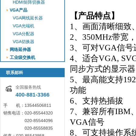
HDMI矩阵切换器
VGA产品
【产品特点】
VGA网线延长器
1、画面清晰细致
VGA光端机
VGA分配器
2、350MHz带宽，
VGA切换器
3、可对VGA信号
网络延伸器
4、适合VGA, SV
工业级交换机
同步方式的显示器
联系邮科
5、最高能支持1920
全国服务热线
功能
400-881-3366
6、支持热插拔
手 机：13544506811
7、兼容所有IB
销售电话：020-85544320
VGA信号
020-85544096
020-85558835
8、可支持操作系统：Wi
传真：020-85543958